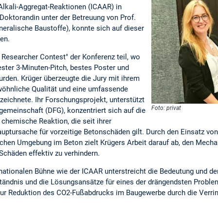
Alkali-Aggregat-Reaktionen (ICAAR) in
Doktorandin unter der Betreuung von Prof.
neralische Baustoffe), konnte sich auf dieser
en.
esearcher Contest" der Konferenz teil, wo
ster 3-Minuten-Pitch, bestes Poster und
rden. Krüger überzeugte die Jury mit ihrem
wöhnliche Qualität und eine umfassende
zeichnete. Ihr Forschungsprojekt, unterstützt
Foto: privat
emeinschaft (DFG), konzentriert sich auf die
 chemische Reaktion, die seit ihrer
ptursache für vorzeitige Betonschäden gilt. Durch den Einsatz von
chen Umgebung im Beton zielt Krügers Arbeit darauf ab, den Mech
Schäden effektiv zu verhindern.
rnationalen Bühne wie der ICAAR unterstreicht die Bedeutung und de
tändnis und die Lösungsansätze für eines der drängendsten Proble
g zur Reduktion des CO2-Fußabdrucks im Baugewerbe durch die Verri