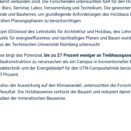
amit verbunden sind. Die Forschenden untersuchten fünf für den H
 Büro, Seminar, Labor, Versammlung und Technikum. Die gewonnen
nde und Bauherren, um grundlegende Anforderungen des Holzbaus be
frühen Planungsphasen zu berücksichtigen.
ojet
EDUwood
des Lehrstuhls für Architektur und Holzbau, des Lehr
uhls für energieeffizientes und nachhaltiges Planen und Bauen wur
s der Technischen Universität Nürnberg untersucht.
e birgt das Potenzial,
bis zu 27 Prozent weniger an Treibhausgas
aukonstruktion zu verursachen als ein Campus in konventioneller 
detechnik und der Energiebedarf für den UTN-Campusbetrieb berücks
f Prozent.
also der Auswirkung auf den Klimawandel, untersuchten die Forsc
esultat: Die Holzbauweise verkürzt die Bauzeit und reduziert damit
nüber der mineralischen Bauweise.