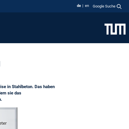
de
en
Google Suche
u
ise in Stahlbeton. Das haben
dem sie das
.
eter