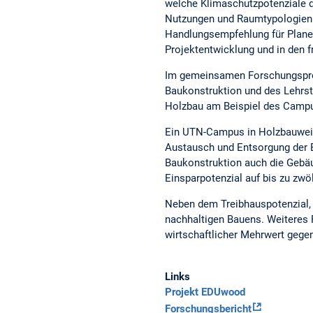
welche Klimaschutzpotenziale d
Nutzungen und Raumtypologien:
Handlungsempfehlung für Plane
Projektentwicklung und in den 
Im gemeinsamen Forschungspr
Baukonstruktion und des Lehrst
Holzbau am Beispiel des Campu
Ein UTN-Campus in Holzbauweis
Austausch und Entsorgung der B
Baukonstruktion auch die Gebäu
Einsparpotenzial auf bis zu zwöl
Neben dem Treibhauspotenzial, 
nachhaltigen Bauens. Weiteres R
wirtschaftlicher Mehrwert gege
Links
Projekt EDUwood
Forschungsbericht