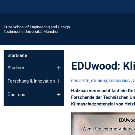
TUM School of Engineering and Design
Technische Universität München
Startseite
EDUwood: Kl
Studium
Forschung & Innovation
PROJEKTE, STUDIUM, FORSCHUNG
|
2
Holzbau verursacht fast ein Dr
Über uns
Forschende der Technischen Un
Klimaschutzpotenzial von Holz
EDUwood:
Wenn Sie externe Videos v