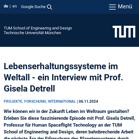
Menü
de
en
Google Suche
TUM School of Engineering and Design
Technische Universität München
Lebenserhaltungssysteme im
Weltall - ein Interview mit Prof.
Gisela Detrell
PROJEKTE, FORSCHUNG, INTERNATIONAL
|
06.11.2024
Wie können wir in der Zukunft Leben im Weltraum gestalten?
Erleben Sie diese faszinierende Episode mit Prof. Gisela Detrell,
Professur für Human Spaceflight Technology an der TUM
School of Engineering and Design, deren bahnbrechende Arbeit
die nächste Ära der Erforschung des Planetensystems durch