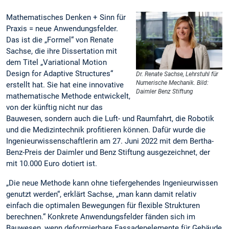
Mathematisches Denken + Sinn für
Praxis = neue Anwendungsfelder.
Das ist die „Formel“ von Renate
Sachse, die ihre Dissertation mit
dem Titel „Variational Motion
Design for Adaptive Structures“
Dr. Renate Sachse, Lehrstuhl für
Numerische Mechanik. Bild:
erstellt hat. Sie hat eine innovative
Daimler Benz Stiftung
mathematische Methode entwickelt,
von der künftig nicht nur das
Bauwesen, sondern auch die Luft- und Raumfahrt, die Robotik
und die Medizintechnik profitieren können. Dafür wurde die
Ingenieurwissenschaftlerin am 27. Juni 2022 mit dem Bertha-
Benz-Preis der Daimler und Benz Stiftung ausgezeichnet, der
mit 10.000 Euro dotiert ist.
„Die neue Methode kann ohne tiefergehendes Ingenieurwissen
genutzt werden“, erklärt Sachse, „man kann damit relativ
einfach die optimalen Bewegungen für flexible Strukturen
berechnen.“ Konkrete Anwendungsfelder fänden sich im
Bauwesen, wenn deformierbare Fassadenelemente für Gebäude