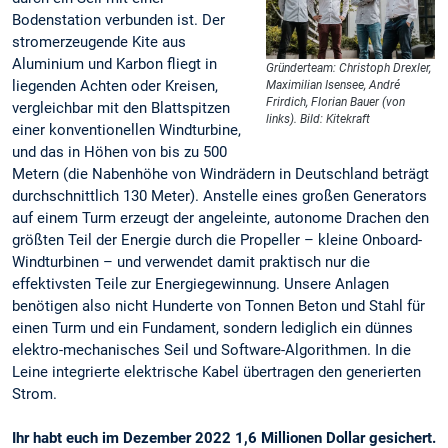
Bodenstation verbunden ist. Der
stromerzeugende Kite aus
Aluminium und Karbon fliegt in
Gründerteam: Christoph Drexler,
liegenden Achten oder Kreisen,
Maximilian Isensee, André
Frirdich, Florian Bauer (von
vergleichbar mit den Blattspitzen
links). Bild: Kitekraft
einer konventionellen Windturbine,
und das in Höhen von bis zu 500
Metern (die Nabenhöhe von Windrädern in Deutschland beträgt
durchschnittlich 130 Meter). Anstelle eines großen Generators
auf einem Turm erzeugt der angeleinte, autonome Drachen den
größten Teil der Energie durch die Propeller – kleine Onboard-
Windturbinen – und verwendet damit praktisch nur die
effektivsten Teile zur Energiegewinnung. Unsere Anlagen
benötigen also nicht Hunderte von Tonnen Beton und Stahl für
einen Turm und ein Fundament, sondern lediglich ein dünnes
elektro-mechanisches Seil und Software-Algorithmen. In die
Leine integrierte elektrische Kabel übertragen den generierten
Strom.
Ihr habt euch im Dezember 2022 1,6 Millionen Dollar gesichert.