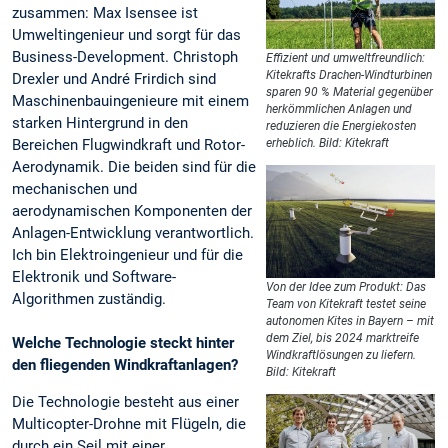
zusammen: Max Isensee ist
Umweltingenieur und sorgt für das
Business-Development. Christoph
Effizient und umweltfreundlich:
Kitekrafts Drachen-Windturbinen
Drexler und André Frirdich sind
sparen 90 % Material gegenüber
Maschinenbauingenieure mit einem
herkömmlichen Anlagen und
starken Hintergrund in den
reduzieren die Energiekosten
Bereichen Flugwindkraft und Rotor-
erheblich. Bild: Kitekraft
Aerodynamik. Die beiden sind für die
mechanischen und
aerodynamischen Komponenten der
Anlagen-Entwicklung verantwortlich.
Ich bin Elektroingenieur und für die
Elektronik und Software-
Von der Idee zum Produkt: Das
Algorithmen zuständig.
Team von Kitekraft testet seine
autonomen Kites in Bayern – mit
dem Ziel, bis 2024 marktreife
Welche Technologie steckt hinter
Windkraftlösungen zu liefern.
den fliegenden Windkraftanlagen?
Bild: Kitekraft
Die Technologie besteht aus einer
Multicopter-Drohne mit Flügeln, die
durch ein Seil mit einer