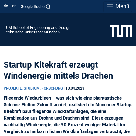
Menü
de
en
Google Suche
TUM School of Engineering and Design
Technische Universität München
Startup Kitekraft erzeugt
Windenergie mittels Drachen
PROJEKTE, STUDIUM, FORSCHUNG
|
13.04.2023
Fliegende Windturbinen – was sich wie eine phantastische
Science-Fiction-Zukunft anhört, realisiert ein Münchner Startup.
Kitekraft baut fliegende Windkraftanlagen, die eine
Kombination aus Drohne und Drachen sind. Diese erzeugen
nachhaltig Windenergie, die 90 Prozent weniger Material im
Vergleich zu herkömmlichen Windkraftanlagen verbraucht, die