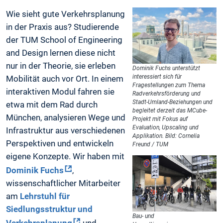
Wie sieht gute Verkehrsplanung
in der Praxis aus? Studierende
der TUM School of Engineering
and Design lernen diese nicht
nur in der Theorie, sie erleben
Dominik Fuchs unterstützt
interessiert sich für
Mobilität auch vor Ort. In einem
Fragestellungen zum Thema
interaktiven Modul fahren sie
Radverkehrsförderung und
Stadt-Umland-Beziehungen und
etwa mit dem Rad durch
begleitet derzeit das MCube-
München, analysieren Wege und
Projekt mit Fokus auf
Evaluation, Upscaling und
Infrastruktur aus verschiedenen
Applikation. Bild: Cornelia
Perspektiven und entwickeln
Freund / TUM
eigene Konzepte. Wir haben mit
Dominik Fuchs
,
wissenschaftlicher Mitarbeiter
am
Lehrstuhl für
Siedlungsstruktur und
Bau- und