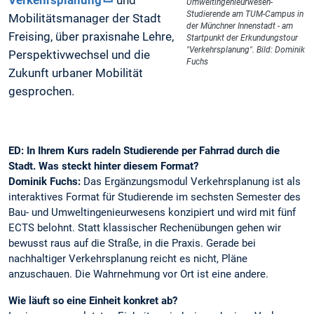
Verkehrsplanung
und
Umweltingenieurwesen-
Studierende am TUM-Campus in
Mobilitätsmanager der Stadt
der Münchner Innenstadt - am
Freising, über praxisnahe Lehre,
Startpunkt der Erkundungstour
"Verkehrsplanung". Bild: Dominik
Perspektivwechsel und die
Fuchs
Zukunft urbaner Mobilität
gesprochen.
ED: In Ihrem Kurs radeln Studierende per Fahrrad durch die
Stadt. Was steckt hinter diesem Format?
Dominik Fuchs:
Das Ergänzungsmodul Verkehrsplanung ist als
interaktives Format für Studierende im sechsten Semester des
Bau- und Umweltingenieurwesens konzipiert und wird mit fünf
ECTS belohnt. Statt klassischer Rechenübungen gehen wir
bewusst raus auf die Straße, in die Praxis. Gerade bei
nachhaltiger Verkehrsplanung reicht es nicht, Pläne
anzuschauen. Die Wahrnehmung vor Ort ist eine andere.
Wie läuft so eine Einheit konkret ab?