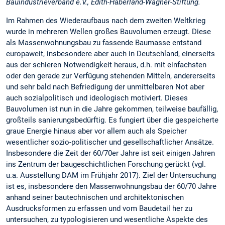
Bauindustrieverband e.V., Edith-Haberland-Wagner-Stiftung.
Im Rahmen des Wiederaufbaus nach dem zweiten Weltkrieg
wurde in mehreren Wellen großes Bauvolumen erzeugt. Diese
als Massenwohnungsbau zu fassende Baumasse entstand
europaweit, insbesondere aber auch in Deutschland, einerseits
aus der schieren Notwendigkeit heraus, d.h. mit einfachsten
oder den gerade zur Verfügung stehenden Mitteln, andererseits
und sehr bald nach Befriedigung der unmittelbaren Not aber
auch sozialpolitisch und ideologisch motiviert. Dieses
Bauvolumen ist nun in die Jahre gekommen, teilweise baufällig,
großteils sanierungsbedürftig. Es fungiert über die gespeicherte
graue Energie hinaus aber vor allem auch als Speicher
wesentlicher sozio-politischer und gesellschaftlicher Ansätze.
Insbesondere die Zeit der 60/70er Jahre ist seit einigen Jahren
ins Zentrum der baugeschichtlichen Forschung gerückt (vgl.
u.a. Ausstellung DAM im Frühjahr 2017). Ziel der Untersuchung
ist es, insbesondere den Massenwohnungsbau der 60/70 Jahre
anhand seiner bautechnischen und architektonischen
Ausdrucksformen zu erfassen und vom Baudetail her zu
untersuchen, zu typologisieren und wesentliche Aspekte des