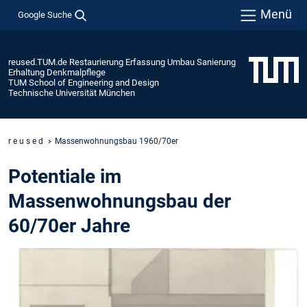
Menü
Google Suche
reused.TUM.de Restaurierung Erfassung Umbau Sanierung
Erhaltung Denkmalpflege
TUM School of Engineering and Design
Technische Universität München
r e u s e d
Massenwohnungsbau 1960/70er
Potentiale im
Massenwohnungsbau der
60/70er Jahre