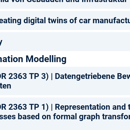
ating digital twins of car manufact
y
mation Modelling
OR 2363 TP 3) | Datengetriebene Be
ten
OR 2363 TP 1) | Representation and t
esses based on formal graph transfo