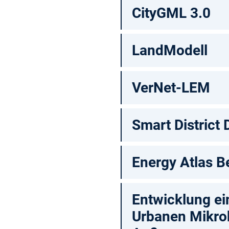
CityGML 3.0
LandModell
VerNet-LEM
Smart District 
Energy Atlas Be
Entwicklung ei
Urbanen Mikro