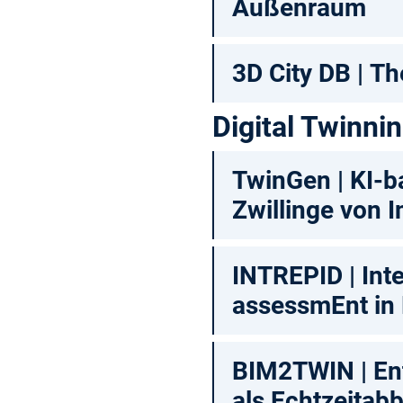
Außenraum
3D City DB | T
Digital Twinni
TwinGen | KI-ba
Zwillinge von 
INTREPID | Inte
assessmEnt in 
BIM2TWIN | Entw
als Echtzeitab