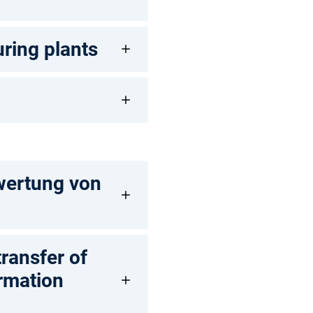
uring plants
wertung von
ransfer of
rmation