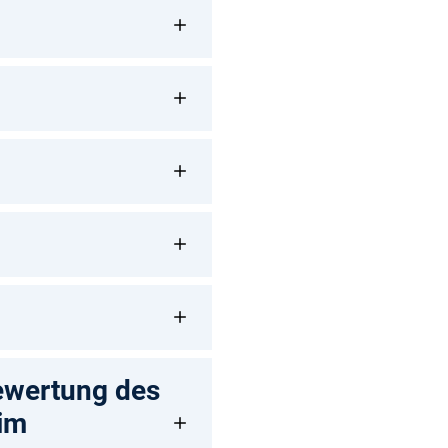
ewertung des
im