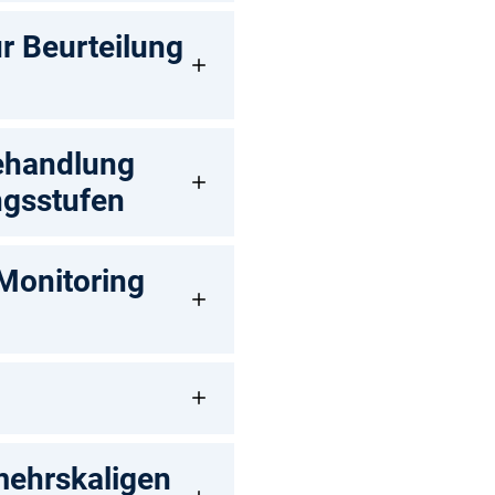
ur Beurteilung
Behandlung
ngsstufen
 Monitoring
mehrskaligen