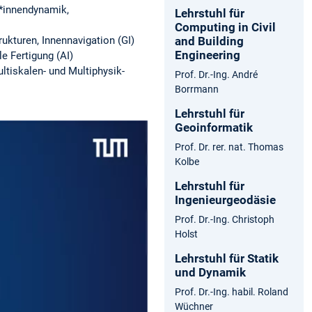
r*innendynamik,
Lehrstuhl für
Computing in Civil
and Building
kturen, Innennavigation (GI)
Engineering
e Fertigung (AI)
ltiskalen- und Multiphysik-
Prof. Dr.-Ing. André
Borrmann
Lehrstuhl für
Geoinformatik
Prof. Dr. rer. nat. Thomas
Kolbe
Lehrstuhl für
Ingenieurgeodäsie
Prof. Dr.-Ing. Christoph
Holst
Lehrstuhl für Statik
und Dynamik
Prof. Dr.-Ing. habil. Roland
Wüchner