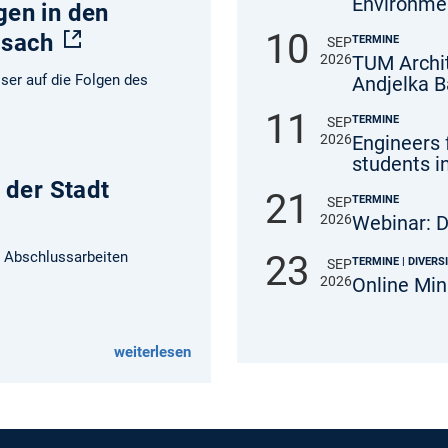
Environme
en in den
10
osach
TERMINE
SEP
2026
TUM Archi
ser auf die Folgen des
Andjelka B
11
TERMINE
SEP
2026
Engineers 
students i
 der Stadt
21
TERMINE
SEP
2026
Webinar: D
 Abschlussarbeiten
23
TERMINE | DIVERS
SEP
2026
Online Mi
weiterlesen