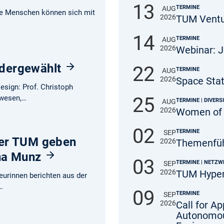
13
TERMINE
AUG
lle Menschen können sich mit
2026
TUM Ventu
14
TERMINE
AUG
2026
Webinar: J
edergewählt
22
TERMINE
AUG
2026
Space Stat
esign: Prof. Christoph
uwesen,…
25
TERMINE | DIVERS
AUG
2026
Women of
02
TERMINE
SEP
 der TUM geben
2026
Themenführ
ena Munz
03
TERMINE | NETZW
SEP
2026
TUM Hype
ieurinnen berichten aus der
…
09
TERMINE
SEP
2026
Call for A
Autonomou