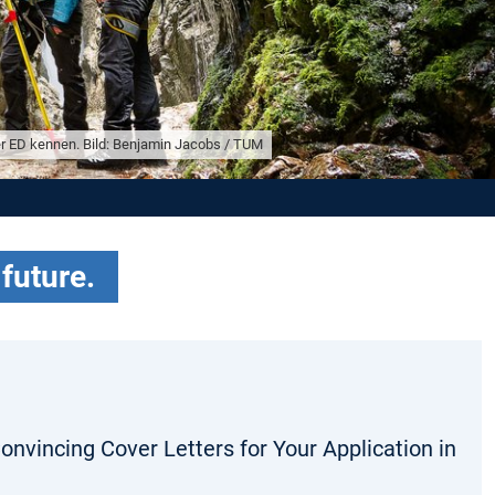
udium an der TUM? Bild: Marc Müller / TUM
 future.
onvincing Cover Letters for Your Application in