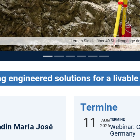
Interessiert an einem St
g engineered solutions for a livable
Termine
11
TERMINE
AUG
ndin María José
2026
Webinar: C
Germany