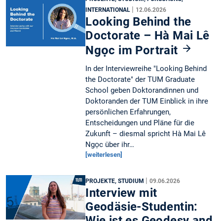
|
INTERNATIONAL
12.06.2026
Looking Behind the
Doctorate – Hà Mai Lê
Ngọc im Portrait
In der Interviewreihe "Looking Behind
the Doctorate" der TUM Graduate
School geben Doktorandinnen und
Doktoranden der TUM Einblick in ihre
persönlichen Erfahrungen,
Entscheidungen und Pläne für die
Zukunft – diesmal spricht Hà Mai Lê
Ngọc über ihr…
[weiterlesen]
|
PROJEKTE, STUDIUM
09.06.2026
Interview mit
Geodäsie-Studentin:
Wie ist es Geodesy and