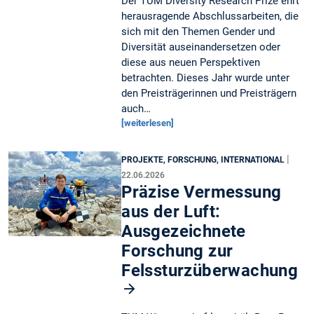
Der TUM Diversity Research Prize ehrt
herausragende Abschlussarbeiten, die
sich mit den Themen Gender und
Diversität auseinandersetzen oder
diese aus neuen Perspektiven
betrachten. Dieses Jahr wurde unter
den Preisträgerinnen und Preisträgern
auch…
[weiterlesen]
|
PROJEKTE, FORSCHUNG, INTERNATIONAL
22.06.2026
Präzise Vermessung
aus der Luft:
Ausgezeichnete
Forschung zur
Felssturzüberwachung