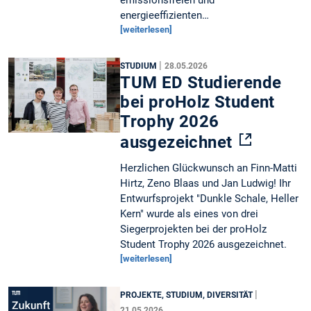
energieeffizienten…
[weiterlesen]
|
STUDIUM
28.05.2026
TUM ED Studierende
bei proHolz Student
Trophy 2026
ausgezeichnet
Herzlichen Glückwunsch an Finn-Matti
Hirtz, Zeno Blaas und Jan Ludwig! Ihr
Entwurfsprojekt "Dunkle Schale, Heller
Kern" wurde als eines von drei
Siegerprojekten bei der proHolz
Student Trophy 2026 ausgezeichnet.
[weiterlesen]
|
PROJEKTE, STUDIUM, DIVERSITÄT
21.05.2026