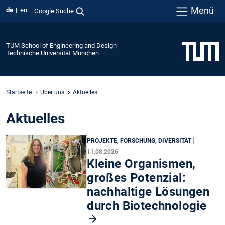
Menü
de
en
Google Suche
TUM School of Engineering and Design
Technische Universität München
Startseite
Über uns
Aktuelles
Aktuelles
|
PROJEKTE, FORSCHUNG, DIVERSITÄT
11.08.2026
Kleine Organismen,
großes Potenzial:
nachhaltige Lösungen
durch Biotechnologie