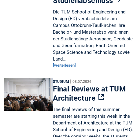
Studienabschluss
Die TUM School of Engineering and
Design (ED) verabschiedete am
Campus Ottobrunn-Taufkirchen ihre
Bachelor- und Masterabsolvent:innen
der Studiengänge Aerospace, Geodäsie
und Geoinformation, Earth Oriented
Space Science and Technology sowie
Land…
[weiterlesen]
|
STUDIUM
08.07.2026
Final Reviews at TUM
Architecture
The final reviews of this summer
semester are starting this week in the
Department of Architecture at the TUM
School of Engineering and Design (ED).
Over the coming weeks, the students