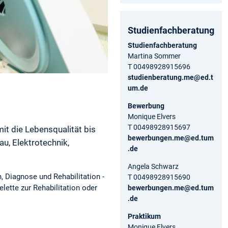
Studienfachberatung
Studienfachberatung
Martina Sommer
T 00498928915696
studienberatung.me@ed.t
um.de
Bewerbung
Monique Elvers
T 00498928915697
t die Lebensqualität bis
bewerbungen.me@ed.tum
u, Elektrotechnik,
.de
Angela Schwarz
, Diagnose und Rehabilitation -
T 00498928915690
lette zur Rehabilitation oder
bewerbungen.me@ed.tum
.de
Praktikum
Monique Elvers