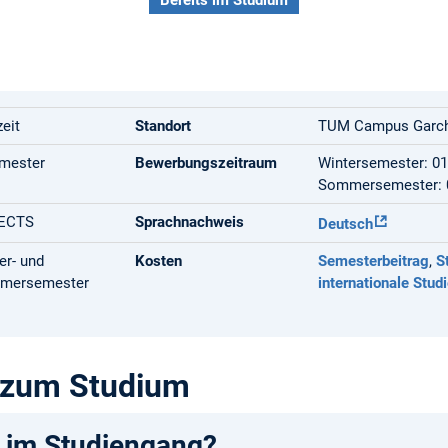
zeit
Standort
TUM Campus Garc
mester
Bewerbungszeitraum
Wintersemester: 01
Sommersemester: 0
 ECTS
Sprachnachweis
Deutsch
er- und
Kosten
Semesterbeitrag
,
S
mersemester
internationale Stud
 zum Studium
 im Studiengang?