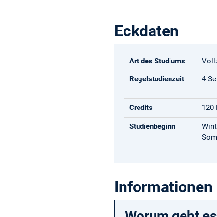
Eckdaten
Art des Studiums
Voll
Regelstudienzeit
4 Se
Credits
120
Studienbeginn
Wint
Som
Informationen
Worum geht es