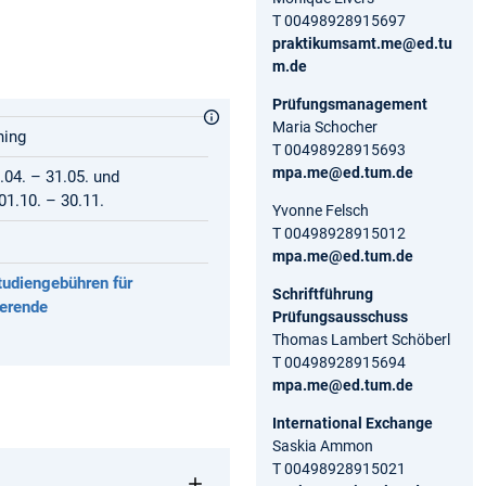
T 00498928915697
praktikumsamt.me@ed.tu
m.de
Prüfungsmanagement
Maria Schocher
hing
T 00498928915693
mpa.me@ed.tum.de
.04. – 31.05. und
1.10. – 30.11.
Yvonne Felsch
T 00498928915012
mpa.me@ed.tum.de
tudiengebühren für
Schriftführung
ierende
Prüfungsausschuss
Thomas Lambert Schöberl
T 00498928915694
mpa.me@ed.tum.de
International Exchange
Saskia Ammon
T 00498928915021