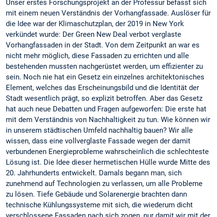
Unser erstes Forschungsprojekt an der Professur befasst sich
mit einem neuen Verständnis der Vorhangfassade. Auslöser für
die Idee war der Klimaschutzplan, der 2019 in New York
verkündet wurde: Der Green New Deal verbot verglaste
Vorhangfassaden in der Stadt. Von dem Zeitpunkt an war es
nicht mehr möglich, diese Fassaden zu errichten und alle
bestehenden mussten nachgerüstet werden, um effizienter zu
sein. Noch nie hat ein Gesetz ein einzelnes architektonisches
Element, welches das Erscheinungsbild und die Identität der
Stadt wesentlich prägt, so explizit betroffen. Aber das Gesetz
hat auch neue Debatten und Fragen aufgeworfen: Die erste hat
mit dem Verständnis von Nachhaltigkeit zu tun. Wie können wir
in unserem städtischen Umfeld nachhaltig bauen? Wir alle
wissen, dass eine vollverglaste Fassade wegen der damit
verbundenen Energieprobleme wahrscheinlich die schlechteste
Lösung ist. Die Idee dieser hermetischen Hülle wurde Mitte des
20. Jahrhunderts entwickelt. Damals begann man, sich
zunehmend auf Technologien zu verlassen, um alle Probleme
zu lösen. Tiefe Gebäude und Solarenergie brachten dann
technische Kühlungssysteme mit sich, die wiederum dicht
verschlossene Fassaden nach sich zogen, nur damit wir mit der