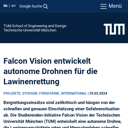
Menü
de
en
Google Suche
TUM School of Engineering and Design
Technische Universität München
Falcon Vision entwickelt
autonome Drohnen für die
Lawinenrettung
PROJEKTE, STUDIUM, FORSCHUNG, INTERNATIONAL
|
29.02.2024
Bergrettungseinsätze sind zeitkritisch und hängen von der
schnellen und genauen Einschätzung einer Gefahrensituation
ab. Die Studierenden-Initiative Falcon Vision der Technischen
Universität München (TUM) entwickelt eine autonome Drohne,
die Lawinenverschüttete orten und Menschenleben schneller