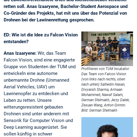
retten soll. Anas Izaaryene, Bachelor-Student Aerospace und
Co-Gründer des Projekts, hat mit uns über das Potenzial von
Drohnen bei der Lawinenrettung gesprochen.
ED: Wie ist die Idee zu Falcon Vision
entstanden?
Anas Izaaryene:
Wir, das Team
Falcon Vision, sind eine engagierte
Gruppe von Studenten der TUM und
Profitieren von TUM Incubator:
entwickeln eine autonome
Das Team von Falcon Vision
(von links nach rechts, oben
unbemannte Drohne (Unmanned
nach unten) Salhedin Hasan,
Aerial Vehicles, UAV) um
Divyansh Sharma, Armaan
Lawinenopfer zu entdecken und
Mohammed, Nawaf Salam,
Leben zu retten. Unsere
German Stelmakh, Jerzy Dalek,
Zexuan Wang, Anton Grimm.
witterungsresistent gebauten
Bild: German Stelmakh
Drohnen sind unter anderem mit
Sensorik für Computer Vision und
Deep Learning ausgerüstet. Sie
sollen künftig in schwer