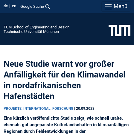
Menü
de
en
Google Suche
TUM School of Engineering and Design
Technische Universität München
Neue Studie warnt vor großer
Anfälligkeit für den Klimawandel
in nordafrikanischen
Hafenstädten
PROJEKTE, INTERNATIONAL, FORSCHUNG
|
20.09.2023
Eine kürzlich veröffentlichte Studie zeigt, wie schnell uralte,
ehemals gut angepasste Kulturlandschaften in klimaanfälligen
Regionen durch Fehlentwicklungen in der