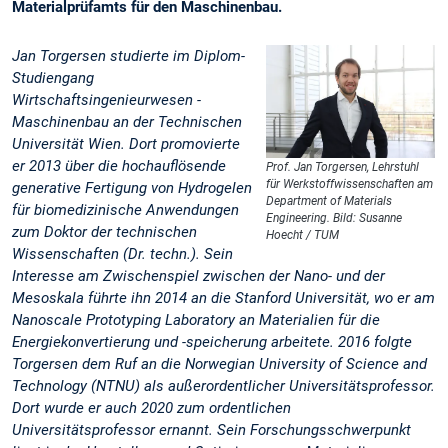
Materialprüfamts für den Maschinenbau.
Jan Torgersen studierte im Diplom-
Studiengang
Wirtschaftsingenieurwesen -
Maschinenbau an der Technischen
Universität Wien. Dort promovierte
er 2013 über die hochauflösende
Prof. Jan Torgersen, Lehrstuhl
für Werkstoffwissenschaften am
generative Fertigung von Hydrogelen
Department of Materials
für biomedizinische Anwendungen
Engineering. Bild: Susanne
zum Doktor der technischen
Hoecht / TUM
Wissenschaften (Dr. techn.). Sein
Interesse am Zwischenspiel zwischen der Nano- und der
Mesoskala führte ihn 2014 an die Stanford Universität, wo er am
Nanoscale Prototyping Laboratory an Materialien für die
Energiekonvertierung und -speicherung arbeitete. 2016 folgte
Torgersen dem Ruf an die Norwegian University of Science and
Technology (NTNU) als außerordentlicher Universitätsprofessor.
Dort wurde er auch 2020 zum ordentlichen
Universitätsprofessor ernannt. Sein Forschungsschwerpunkt