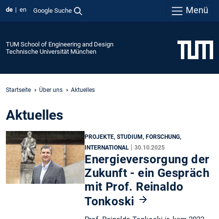
Menü
de
en
Google Suche
TUM School of Engineering and Design
Technische Universität München
Startseite
Über uns
Aktuelles
Aktuelles
PROJEKTE, STUDIUM, FORSCHUNG,
|
INTERNATIONAL
30.10.2025
Energieversorgung der
Zukunft - ein Gespräch
mit Prof. Reinaldo
Tonkoski