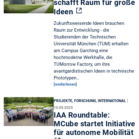
schafft Raum für große
Ideen
Zukunftsweisende Ideen brauchen
Raum zur Entwicklung - die
Studierenden der Technischen
Universität München (TUM) erhalten
am Campus Garching eine
hochmoderne Werkhalle, die
TUMorrow Factory, um ihre
avantgardistischen Ideen in technische
Prototypen…
[weiterlesen]
|
PROJEKTE, FORSCHUNG, INTERNATIONAL
10.09.2025
IAA Roundtable:
MCube startet Initiative
für autonome Mobilität