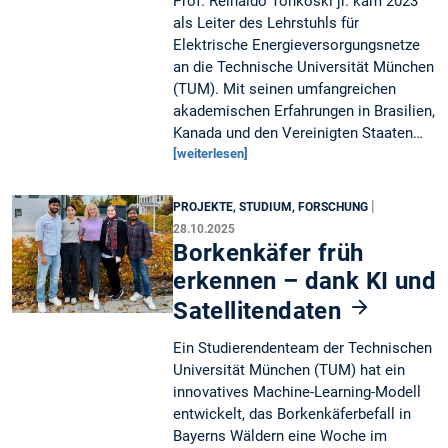
Prof. Reinaldo Tonkoski jr. kam 2023
als Leiter des Lehrstuhls für
Elektrische Energieversorgungsnetze
an die Technische Universität München
(TUM). Mit seinen umfangreichen
akademischen Erfahrungen in Brasilien,
Kanada und den Vereinigten Staaten…
[weiterlesen]
|
PROJEKTE, STUDIUM, FORSCHUNG
28.10.2025
Borkenkäfer früh
erkennen – dank KI und
Satellitendaten
Ein Studierendenteam der Technischen
Universität München (TUM) hat ein
innovatives Machine-Learning-Modell
entwickelt, das Borkenkäferbefall in
Bayerns Wäldern eine Woche im